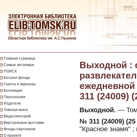
Главная страница
Выходной :
Самые читаемые
ПОИСК
развлекател
Каталог фонда
ежедневной г
Газеты и журналы
Коллекции
311 (24009) 
Персоналии
Издатели
Выходной.
— Томс
Томская книга
Видеолекторий
№ 311 (24009) (25
Виртуальные выставки
"Красное знамя" ;
Фонды партнеров
О проекте