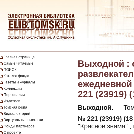
Главная страница
Выходной :
Самые читаемые
ПОИСК
развлекател
Каталог фонда
ежедневной г
Газеты и журналы
Коллекции
221 (23919) 
Персоналии
Издатели
Выходной.
— Томс
Томская книга
Видеолекторий
№ 221 (23919) (18
Виртуальные выставки
"Красное знамя" ;
Фонды партнеров
О проекте