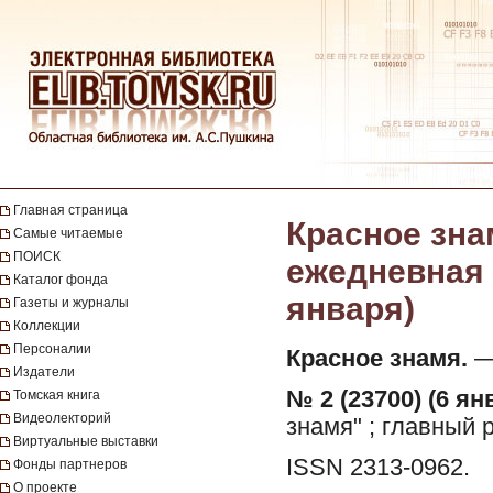
Главная страница
Красное зна
Самые читаемые
ПОИСК
ежедневная г
Каталог фонда
января)
Газеты и журналы
Коллекции
Персоналии
Красное знамя.
— 
Издатели
№ 2 (23700) (6 ян
Томская книга
Видеолекторий
знамя" ; главный 
Виртуальные выставки
ISSN 2313-0962.
Фонды партнеров
О проекте