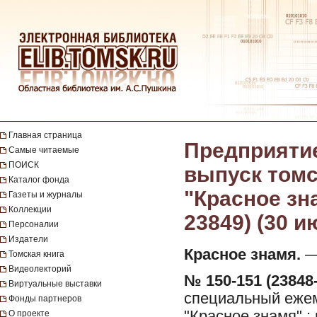
Главная страница
Предприяти
Самые читаемые
ПОИСК
выпуск томс
Каталог фонда
"Красное зна
Газеты и журналы
Коллекции
23849) (30 и
Персоналии
Издатели
Красное знамя.
— 
Томская книга
Видеолекторий
№ 150-151 (23848-
Виртуальные выставки
специальный ежем
Фонды партнеров
"Красное знамя" ;
О проекте