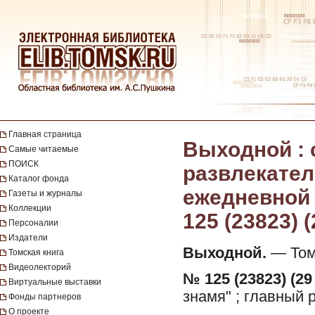
Главная страница
Выходной :
Самые читаемые
ПОИСК
развлекател
Каталог фонда
ежедневной г
Газеты и журналы
Коллекции
125 (23823) 
Персоналии
Издатели
Выходной.
— Томс
Томская книга
Видеолекторий
№ 125 (23823) (29
Виртуальные выставки
знамя" ; главный 
Фонды партнеров
О проекте