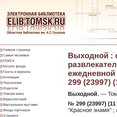
Главная страница
Выходной :
Самые читаемые
ПОИСК
развлекател
Каталог фонда
ежедневной г
Газеты и журналы
Коллекции
299 (23997) 
Персоналии
Издатели
Выходной.
— Томс
Томская книга
Видеолекторий
№ 299 (23997) (11
Виртуальные выставки
"Красное знамя" ;
Фонды партнеров
О проекте