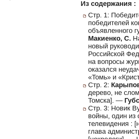
Из содержания :
Стр. 1: Победит
победителей ко
объявленного г
Макиенко, С.
На
новый руководи
Российской Фед
на вопросы жу
оказался неуда
«Томь» и «Крис
Стр. 2:
Карыпов
дерево, не сло
Томска]. —
Губс
Стр. 3: Новик 
войны, один из
телевидения : 
глава админист