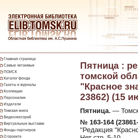
Главная страница
Пятница : 
Самые читаемые
ПОИСК
томской обл
Каталог фонда
"Красное зна
Газеты и журналы
Коллекции
23862) (15 и
Персоналии
Издатели
Пятница.
— Томск 
Томская книга
Видеолекторий
№ 163-164 (23861-
Виртуальные выставки
"Редакция "Красно
Фонды партнеров
Нет стр. 5-10.
О проекте