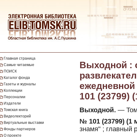
Главная страница
Выходной :
Самые читаемые
ПОИСК
развлекател
Каталог фонда
ежедневной г
Газеты и журналы
Коллекции
101 (23799) (
Персоналии
Издатели
Выходной.
— Томс
Томская книга
Видеолекторий
№ 101 (23799) (1 
Виртуальные выставки
знамя" ; главный 
Фонды партнеров
О проекте