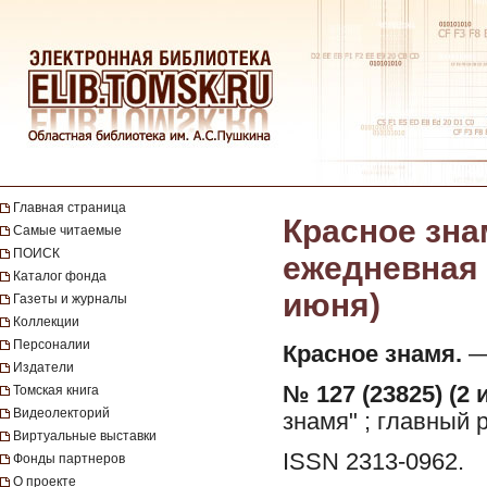
Главная страница
Красное зна
Самые читаемые
ПОИСК
ежедневная г
Каталог фонда
июня)
Газеты и журналы
Коллекции
Персоналии
Красное знамя.
— 
Издатели
№ 127 (23825) (2 
Томская книга
Видеолекторий
знамя" ; главный 
Виртуальные выставки
ISSN 2313-0962.
Фонды партнеров
О проекте