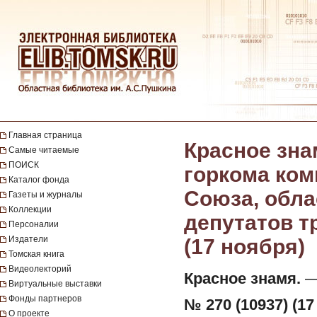
Главная страница
Красное зна
Самые читаемые
ПОИСК
горкома ком
Каталог фонда
Союза, обла
Газеты и журналы
Коллекции
депутатов тр
Персоналии
Издатели
(17 ноября)
Томская книга
Видеолекторий
Красное знамя.
— 
Виртуальные выставки
Фонды партнеров
№ 270 (10937) (17
О проекте