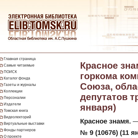
Главная страница
Красное зна
Самые читаемые
ПОИСК
горкома ком
Каталог фонда
Союза, обла
Газеты и журналы
Коллекции
депутатов тр
Персоналии
Издатели
января)
Томская книга
Видеолекторий
Красное знамя.
— 
Виртуальные выставки
Фонды партнеров
№ 9 (10676) (11 я
О проекте