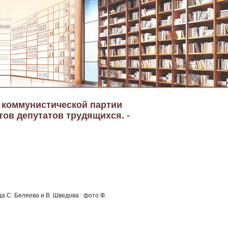
а коммунистической партии
тов депутатов трудящихся. -
а С. Беляева и В. Шведова : фото Ф.