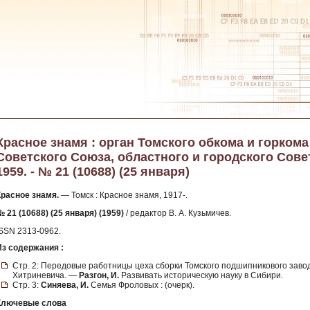
Красное знамя : орган Томского обкома и горком
Советского Союза, областного и городского Сове
1959. - № 21 (10688) (25 января)
Красное знамя.
— Томск : Красное знамя, 1917-.
 21 (10688) (25 января) (1959)
/ редактор В. А. Кузьмичев.
ISSN 2313-0962.
Из содержания :
Стр. 2: Передовые работницы цеха сборки Томского подшипникового завод
Хитриневича. —
Разгон, И.
Развивать историческую науку в Сибири.
Стр. 3:
Синяева, И.
Семья Фроловых : (очерк).
Ключевые слова