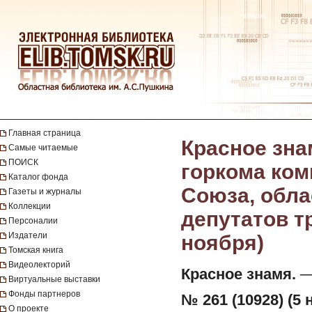
Главная страница
Красное зна
Самые читаемые
ПОИСК
горкома ком
Каталог фонда
Союза, обла
Газеты и журналы
Коллекции
депутатов тр
Персоналии
Издатели
ноября)
Томская книга
Видеолекторий
Красное знамя.
— 
Виртуальные выставки
Фонды партнеров
№ 261 (10928) (5 
О проекте