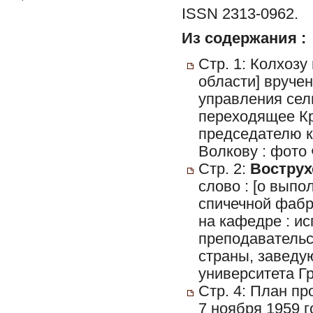
ISSN 2313-0962.
Из содержания :
Стр. 1: Колхозу
области] вруче
управления сель
переходящее К
председателю к
Волкову : фото 
Стр. 2:
Вострух
слово : [о вып
спичечной фабри
на кафедре : ис
преподавательс
страны, заведу
университета Гр
Стр. 4: План п
7 ноября 1959 г