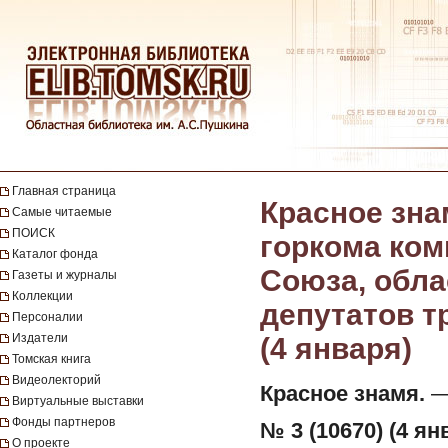
Главная страница
Красное зна
Самые читаемые
ПОИСК
горкома ком
Каталог фонда
Союза, обла
Газеты и журналы
Коллекции
депутатов тр
Персоналии
Издатели
(4 января)
Томская книга
Видеолекторий
Красное знамя.
— 
Виртуальные выставки
Фонды партнеров
№ 3 (10670) (4 ян
О проекте