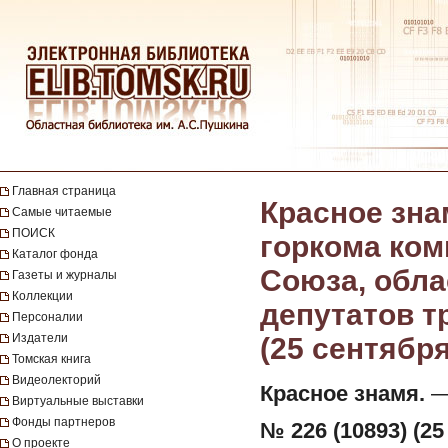
Главная страница
Красное зна
Самые читаемые
ПОИСК
горкома ком
Каталог фонда
Союза, обла
Газеты и журналы
Коллекции
депутатов тр
Персоналии
Издатели
(25 сентября
Томская книга
Видеолекторий
Красное знамя.
— 
Виртуальные выставки
Фонды партнеров
№ 226 (10893) (25
О проекте