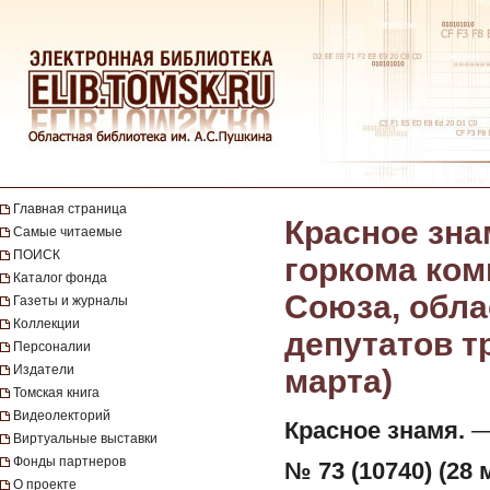
Главная страница
Красное зна
Самые читаемые
ПОИСК
горкома ком
Каталог фонда
Союза, обла
Газеты и журналы
Коллекции
депутатов тр
Персоналии
Издатели
марта)
Томская книга
Видеолекторий
Красное знамя.
— 
Виртуальные выставки
Фонды партнеров
№ 73 (10740) (28 
О проекте