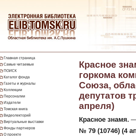
Главная страница
Красное зна
Самые читаемые
ПОИСК
горкома ком
Каталог фонда
Союза, обла
Газеты и журналы
Коллекции
депутатов тр
Персоналии
Издатели
апреля)
Томская книга
Видеолекторий
Красное знамя.
— 
Виртуальные выставки
Фонды партнеров
№ 79 (10746) (4 а
О проекте