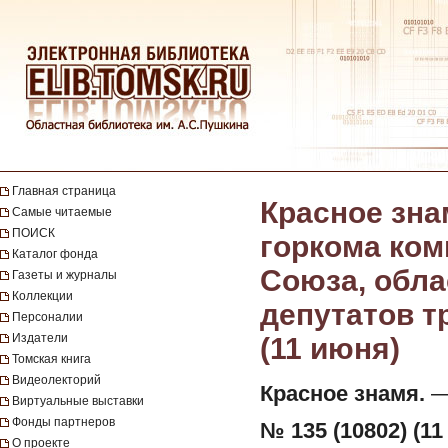
Главная страница
Красное зна
Самые читаемые
ПОИСК
горкома ком
Каталог фонда
Союза, обла
Газеты и журналы
Коллекции
депутатов тр
Персоналии
Издатели
(11 июня)
Томская книга
Видеолекторий
Красное знамя.
— 
Виртуальные выставки
Фонды партнеров
№ 135 (10802) (11
О проекте