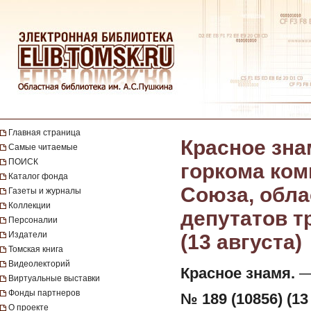
Главная страница
Красное зна
Самые читаемые
ПОИСК
горкома ком
Каталог фонда
Союза, обла
Газеты и журналы
Коллекции
депутатов тр
Персоналии
Издатели
(13 августа)
Томская книга
Видеолекторий
Красное знамя.
— 
Виртуальные выставки
Фонды партнеров
№ 189 (10856) (13
О проекте