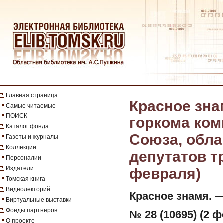
Главная страница
Красное зна
Самые читаемые
ПОИСК
горкома ком
Каталог фонда
Союза, обла
Газеты и журналы
Коллекции
депутатов тр
Персоналии
Издатели
февраля)
Томская книга
Видеолекторий
Красное знамя.
— 
Виртуальные выставки
Фонды партнеров
№ 28 (10695) (2 ф
О проекте