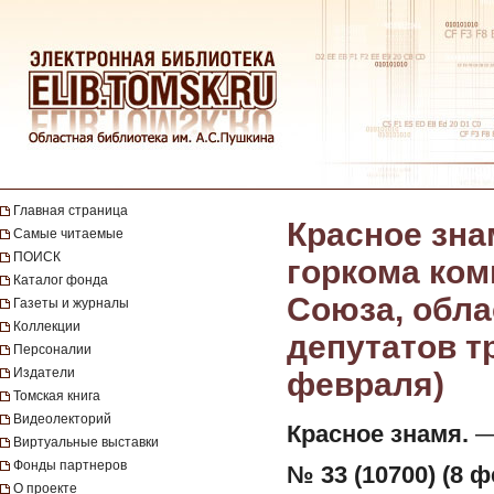
Главная страница
Красное зна
Самые читаемые
ПОИСК
горкома ком
Каталог фонда
Союза, обла
Газеты и журналы
Коллекции
депутатов тр
Персоналии
Издатели
февраля)
Томская книга
Видеолекторий
Красное знамя.
— 
Виртуальные выставки
Фонды партнеров
№ 33 (10700) (8 ф
О проекте