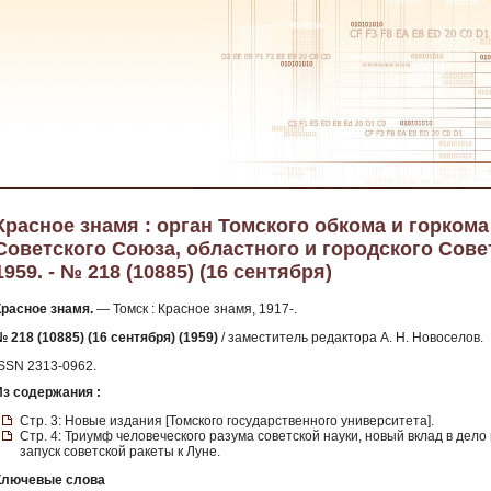
Красное знамя : орган Томского обкома и горком
Советского Союза, областного и городского Сове
1959. - № 218 (10885) (16 сентября)
Красное знамя.
— Томск : Красное знамя, 1917-.
№ 218 (10885) (16 сентября) (1959)
/ заместитель редактора А. Н. Новоселов.
ISSN 2313-0962.
Из содержания :
Стр. 3: Новые издания [Томского государственного университета].
Стр. 4: Триумф человеческого разума советской науки, новый вклад в дело
запуск советской ракеты к Луне.
Ключевые слова