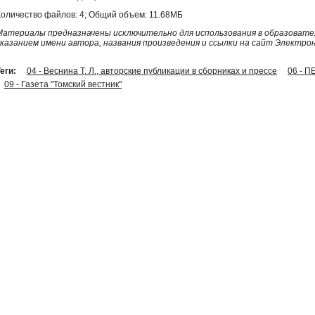
Количество файлов: 4; Общий объем: 11.68МБ
Материалы предназначены исключительно для использования в образовател
указанием имени автора, названия произведения и ссылки на сайт Электро
еги:
04 - Веснина Т. Л., авторские публикации в сборниках и прессе
06 - 
09 - Газета "Томский вестник"