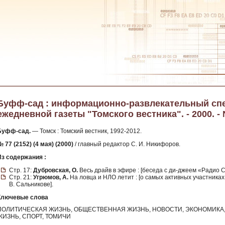
Буфф-сад : информационно-развлекательный сп
ежедневной газеты "Томского вестника". - 2000. - №
Буфф-сад.
— Томск : Томский вестник, 1992-2012.
 77 (2152) (4 мая) (2000)
/ главный редактор С. И. Никифоров.
Из содержания :
Стр. 17:
Дубровская, О.
Весь драйв в эфире : [беседа с ди-джеем «Радио 
Стр. 21:
Угрюмов, А.
На ловца и НЛО летит : [о самых активных участниках
В. Сальникове].
Ключевые слова
ПОЛИТИЧЕСКАЯ ЖИЗНЬ, ОБЩЕСТВЕННАЯ ЖИЗНЬ, НОВОСТИ, ЭКОНОМИКА, 
ЖИЗНЬ, СПОРТ, ТОМИЧИ