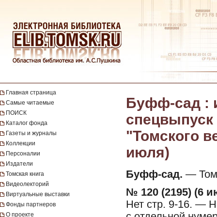
Главная страница
Буфф-сад :
Самые читаемые
ПОИСК
спецвыпуск 
Каталог фонда
"Томского ве
Газеты и журналы
Коллекции
июля)
Персоналии
Издатели
Буфф-сад.
— Томс
Томская книга
Видеолекторий
№ 120 (2195) (6 и
Виртуальные выставки
Нет стр. 9-16. — 
Фонды партнеров
с отдельной нуме
О проекте