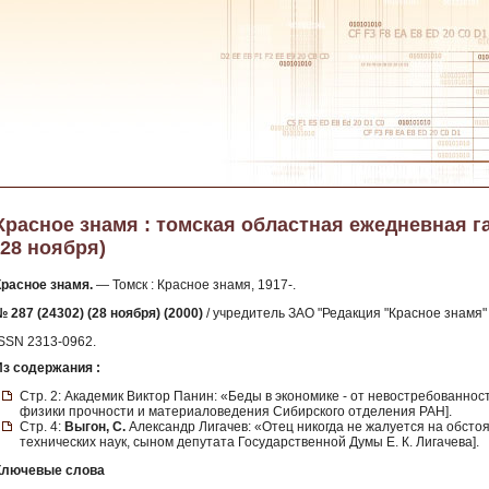
Красное знамя : томская областная ежедневная газе
(28 ноября)
Красное знамя.
— Томск : Красное знамя, 1917-.
 287 (24302) (28 ноября) (2000)
/ учредитель ЗАО "Редакция "Красное знамя" 
ISSN 2313-0962.
Из содержания :
Стр. 2: Академик Виктор Панин: «Беды в экономике - от невостребованност
физики прочности и материаловедения Сибирского отделения РАН].
Стр. 4:
Выгон, С.
Александр Лигачев: «Отец никогда не жалуется на обстоя
технических наук, сыном депутата Государственной Думы Е. К. Лигачева].
Ключевые слова