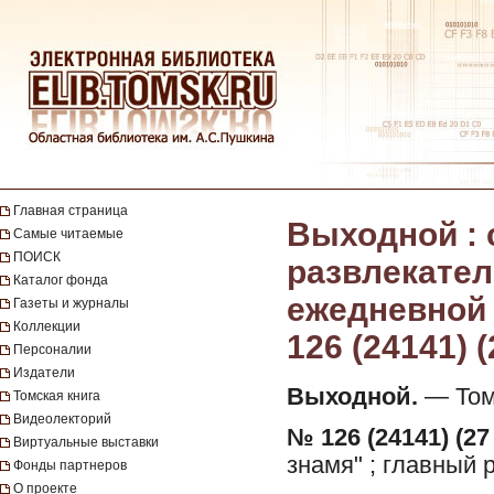
Главная страница
Выходной :
Самые читаемые
ПОИСК
развлекател
Каталог фонда
ежедневной г
Газеты и журналы
Коллекции
126 (24141) 
Персоналии
Издатели
Выходной.
— Томс
Томская книга
Видеолекторий
№ 126 (24141) (27
Виртуальные выставки
знамя" ; главный 
Фонды партнеров
О проекте