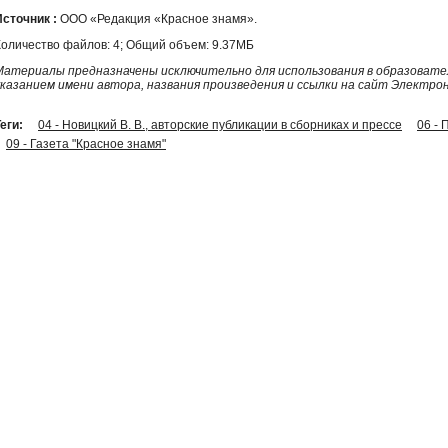
Источник :
ООО «Редакция «Красное знамя».
Количество файлов: 4; Общий объем: 9.37МБ
Материалы предназначены исключительно для использования в образовател
указанием имени автора, названия произведения и ссылки на сайт Электро
еги:
04 - Новицкий В. В., авторские публикации в сборниках и прессе
06 -
09 - Газета "Красное знамя"