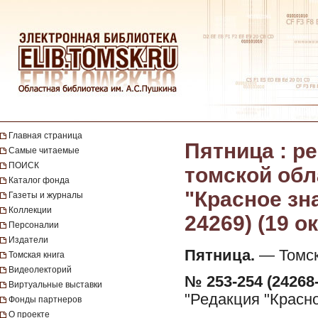
Главная страница
Пятница : 
Самые читаемые
ПОИСК
томской обл
Каталог фонда
"Красное зна
Газеты и журналы
Коллекции
24269) (19 о
Персоналии
Издатели
Пятница.
— Томск 
Томская книга
Видеолекторий
№ 253-254 (24268-
Виртуальные выставки
"Редакция "Красно
Фонды партнеров
О проекте