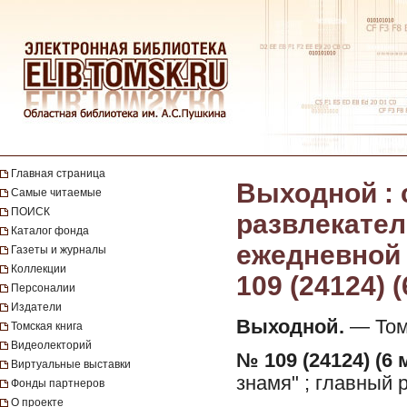
Главная страница
Выходной :
Самые читаемые
ПОИСК
развлекател
Каталог фонда
ежедневной г
Газеты и журналы
Коллекции
109 (24124) (
Персоналии
Издатели
Выходной.
— Томс
Томская книга
Видеолекторий
№ 109 (24124) (6 
Виртуальные выставки
знамя" ; главный 
Фонды партнеров
О проекте