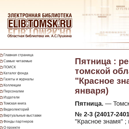
Главная страница
Пятница : 
Самые читаемые
ПОИСК
томской обл
Каталог фонда
"Красное зна
Газеты и журналы
Коллекции
января)
Персоналии
Издатели
Пятница.
— Томск 
Томская книга
Видеолекторий
№ 2-3 (24017-2401
Виртуальные выставки
"Красное знамя" ;
Фонды партнеров
О проекте