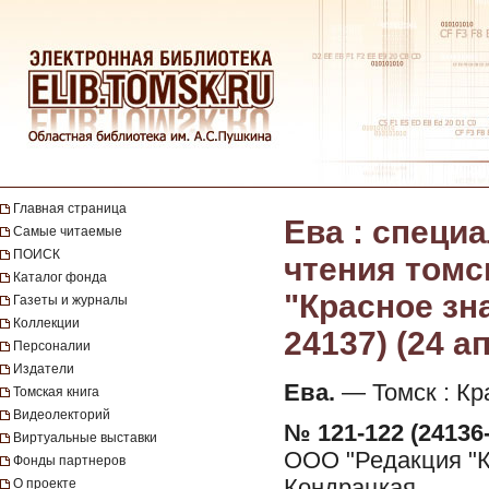
Главная страница
Ева : специ
Самые читаемые
ПОИСК
чтения томс
Каталог фонда
"Красное зна
Газеты и журналы
Коллекции
24137) (24 а
Персоналии
Издатели
Ева.
— Томск : Кр
Томская книга
Видеолекторий
№ 121-122 (24136-
Виртуальные выставки
ООО "Редакция "Кр
Фонды партнеров
Кондрацкая.
О проекте