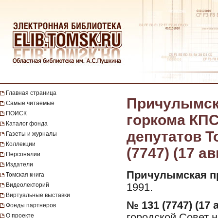
Главная страница
Причулымска
Самые читаемые
ПОИСК
горкома КПС
Каталог фонда
депутатов То
Газеты и журналы
Коллекции
(7747) (17 ав
Персоналии
Издатели
Причулымская п
Томская книга
Видеолекторий
1991.
Виртуальные выставки
№ 131 (7747) (17 а
Фонды партнеров
городской Совет н
О проекте