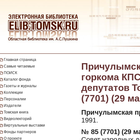
Главная страница
Причулымска
Самые читаемые
ПОИСК
горкома КПС
Каталог фонда
депутатов То
Газеты и журналы
Коллекции
(7701) (29 ма
Персоналии
Издатели
Причулымская п
Томская книга
Видеолекторий
1991.
Виртуальные выставки
№ 85 (7701) (29 ма
Фонды партнеров
Совет народных де
О проекте