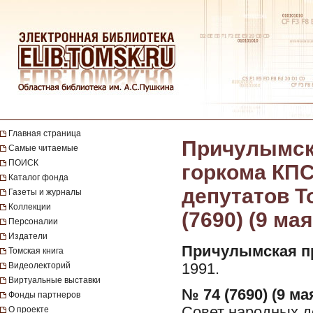
Главная страница
Причулымска
Самые читаемые
ПОИСК
горкома КПС
Каталог фонда
депутатов То
Газеты и журналы
Коллекции
(7690) (9 мая
Персоналии
Издатели
Причулымская п
Томская книга
Видеолекторий
1991.
Виртуальные выставки
№ 74 (7690) (9 мая
Фонды партнеров
Совет народных де
О проекте