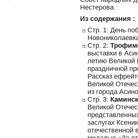
Нестерова.
Из содержания :
Стр. 1: День по
Новониколаевка
Стр. 2:
Трофимо
выставки в Аси
летию Великой
праздничной пр
Рассказ ефрейт
Великой Отече
из города Асино
Стр. 3:
Каминск
Великой Отечес
представленных
заслугах Ксени
отечественной 