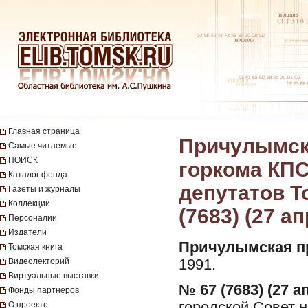
Главная страница
Причулымска
Самые читаемые
ПОИСК
горкома КПС
Каталог фонда
депутатов То
Газеты и журналы
Коллекции
(7683) (27 а
Персоналии
Издатели
Причулымская п
Томская книга
Видеолекторий
1991.
Виртуальные выставки
№ 67 (7683) (27 а
Фонды партнеров
городской Совет н
О проекте