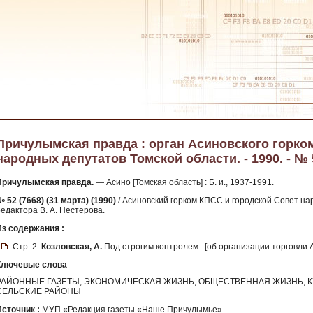
Причулымская правда : орган Асиновского горко
народных депутатов Томской области. - 1990. - № 5
Причулымская правда.
— Асино [Томская область] : Б. и., 1937-1991.
 52 (7668) (31 марта) (1990)
/ Асиновский горком КПСС и городской Совет нар
едактора В. А. Нестерова.
Из содержания :
Стр. 2:
Козловская, А.
Под строгим контролем : [об организации торговли 
Ключевые слова
РАЙОННЫЕ ГАЗЕТЫ, ЭКОНОМИЧЕСКАЯ ЖИЗНЬ, ОБЩЕСТВЕННАЯ ЖИЗНЬ, К
СЕЛЬСКИЕ РАЙОНЫ
Источник :
МУП «Редакция газеты «Наше Причулымье».