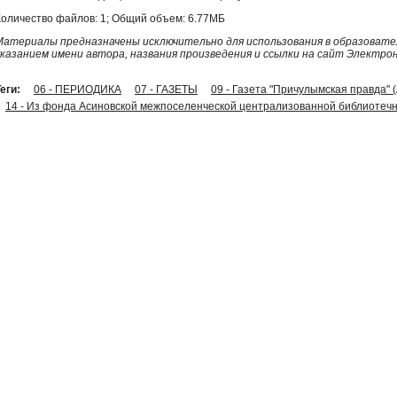
Количество файлов: 1; Общий объем: 6.77МБ
Материалы предназначены исключительно для использования в образовател
указанием имени автора, названия произведения и ссылки на сайт Электро
еги:
06 - ПЕРИОДИКА
07 - ГАЗЕТЫ
09 - Газета "Причулымская правда" 
14 - Из фонда Асиновской межпоселенческой централизованной библиотечн