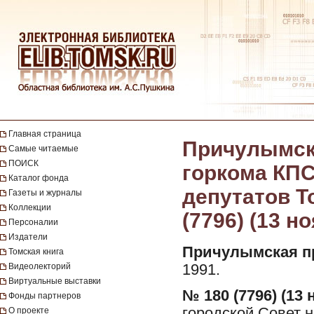
Главная страница
Причулымска
Самые читаемые
ПОИСК
горкома КПС
Каталог фонда
депутатов То
Газеты и журналы
Коллекции
(7796) (13 н
Персоналии
Издатели
Причулымская п
Томская книга
Видеолекторий
1991.
Виртуальные выставки
№ 180 (7796) (13 
Фонды партнеров
городской Совет н
О проекте