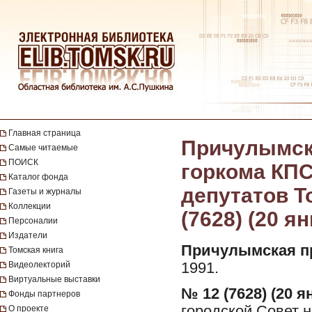
Главная страница
Причулымска
Самые читаемые
ПОИСК
горкома КПС
Каталог фонда
депутатов То
Газеты и журналы
Коллекции
(7628) (20 я
Персоналии
Издатели
Причулымская п
Томская книга
Видеолекторий
1991.
Виртуальные выставки
№ 12 (7628) (20 я
Фонды партнеров
городской Совет н
О проекте