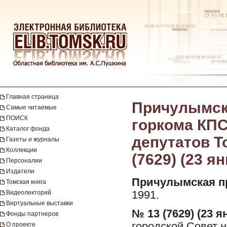
Главная страница
Причулымска
Самые читаемые
ПОИСК
горкома КПС
Каталог фонда
депутатов То
Газеты и журналы
Коллекции
(7629) (23 я
Персоналии
Издатели
Причулымская п
Томская книга
Видеолекторий
1991.
Виртуальные выставки
№ 13 (7629) (23 я
Фонды партнеров
городской Совет н
О проекте