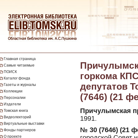
Главная страница
Причулымска
Самые читаемые
ПОИСК
горкома КПС
Каталог фонда
депутатов То
Газеты и журналы
Коллекции
(7646) (21 ф
Персоналии
Издатели
Причулымская п
Томская книга
Видеолекторий
1991.
Виртуальные выставки
№ 30 (7646) (21 ф
Фонды партнеров
городской Совет н
О проекте