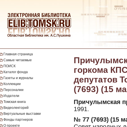
Главная страница
Причулымска
Самые читаемые
ПОИСК
горкома КПС
Каталог фонда
депутатов То
Газеты и журналы
Коллекции
(7693) (15 ма
Персоналии
Издатели
Причулымская п
Томская книга
Видеолекторий
1991.
Виртуальные выставки
№ 77 (7693) (15 ма
Фонды партнеров
Совет народных де
О проекте