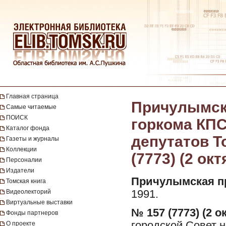
Главная страница
Причулымска
Самые читаемые
ПОИСК
горкома КПС
Каталог фонда
депутатов То
Газеты и журналы
Коллекции
(7773) (2 ок
Персоналии
Издатели
Причулымская п
Томская книга
Видеолекторий
1991.
Виртуальные выставки
№ 157 (7773) (2 о
Фонды партнеров
городской Совет н
О проекте