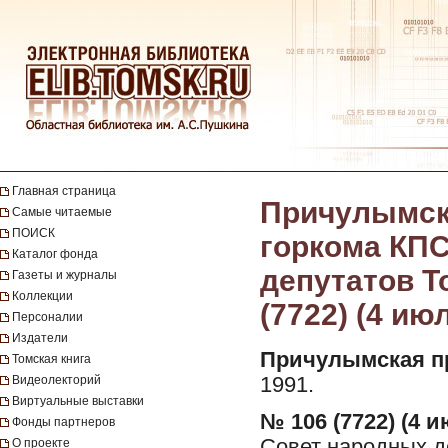
Главная страница
Причулымска
Самые читаемые
ПОИСК
горкома КПС
Каталог фонда
депутатов То
Газеты и журналы
Коллекции
(7722) (4 ию
Персоналии
Издатели
Причулымская п
Томская книга
Видеолекторий
1991.
Виртуальные выставки
№ 106 (7722) (4 и
Фонды партнеров
Совет народных де
О проекте