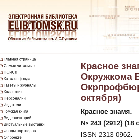
Главная страница
Красное зна
Самые читаемые
ПОИСК
Окружкома В
Каталог фонда
Окрпрофбюро.
Газеты и журналы
Коллекции
октября)
Персоналии
Издатели
Красное знамя.
— 
Томская книга
Видеолекторий
№ 243 (2912) (18 
Виртуальные выставки
Фонды партнеров
ISSN 2313-0962.
О проекте