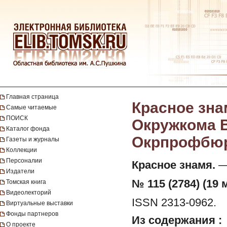
Главная страница
Красное зна
Самые читаемые
ПОИСК
Окружкома В
Каталог фонда
Окрпрофбюро.
Газеты и журналы
Коллекции
Персоналии
Красное знамя.
— 
Издатели
№ 115 (2784) (19 
Томская книга
Видеолекторий
ISSN 2313-0962.
Виртуальные выставки
Фонды партнеров
Из содержания :
О проекте