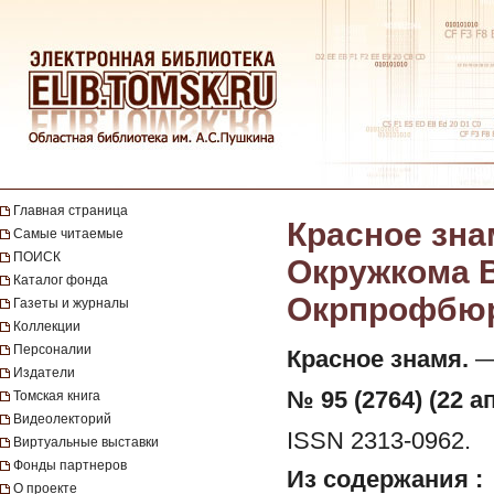
Главная страница
Красное зна
Самые читаемые
ПОИСК
Окружкома В
Каталог фонда
Окрпрофбюро.
Газеты и журналы
Коллекции
Персоналии
Красное знамя.
— 
Издатели
№ 95 (2764) (22 а
Томская книга
Видеолекторий
ISSN 2313-0962.
Виртуальные выставки
Фонды партнеров
Из содержания :
О проекте