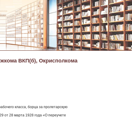
ужкома ВКП(б), Окрисполкома
рабочего класса, борца за пролетарскую
9 от 28 марта 1928 года «О переучете