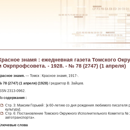
Красное знамя : ежедневная газета Томского Окр
и Окрпрофсовета. - 1928. - № 78 (2747) (1 апреля)
Красное знамя.
— Томск : Красное знамя, 1917-.
 78 (2747) (1 апреля) (1928)
/ редактор В. Зайцев.
ISSN 2313-0962.
Из содержания :
Стр. 3: Максим Горький : [к 60-летию со дня рождения любимого писателя 
культуру].
Стр. 6: Постановление Томского Окружного Исполнительного Комитета № 2
автотранспорта».
Ключевые слова