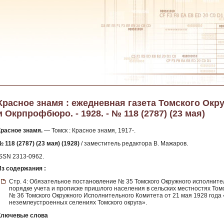
Красное знамя : ежедневная газета Томского Окр
и Окрпрофбюро. - 1928. - № 118 (2787) (23 мая)
Красное знамя.
— Томск : Красное знамя, 1917-.
 118 (2787) (23 мая) (1928)
/ заместитель редактора В. Мажаров.
ISSN 2313-0962.
Из содержания :
Стр. 4: Обязательное постановление № 35 Томского Окружного исполнител
порядке учета и прописке пришлого населения в сельских местностях Том
№ 36 Томского Окружного Исполнительного Комитета от 21 мая 1928 года
неземлеустроенных селениях Томского округа».
Ключевые слова